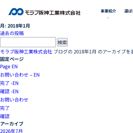
事業紹介
選ば
月:
2018年1月
投
過去の投稿
稿
検
ナ
索:
モラブ阪神工業株式会社
ブログの 2018年1月 のアーカイブ
ビ
ゲ
固定ページ
ー
Page EN
シ
お問い合わせ – EN
ョ
完了 -EN
ン
確認 -EN
お問い合わせ
完了
確認
アーカイブ
2026年7月